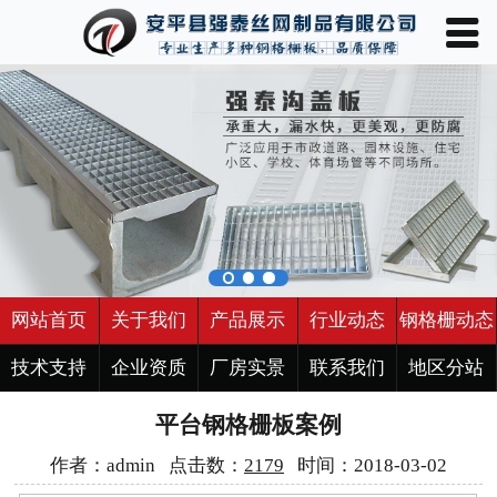
󰀥
网站首页

关于我们
产品展示
行业动态
钢格栅动态
技术支持
网站首页
关于我们
产品展示
行业动态
钢格栅动态
企业资质
技术支持
企业资质
厂房实景
联系我们
地区分站
平台钢格栅板案例
厂房实景
作者：admin 点击数：
2179
时间：2018-03-02
联系我们