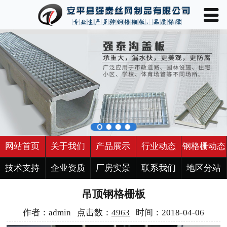
󰀥
网站首页

关于我们
产品展示
行业动态
钢格栅动态
技术支持
网站首页
关于我们
产品展示
行业动态
钢格栅动态
企业资质
技术支持
企业资质
厂房实景
联系我们
地区分站
吊顶钢格栅板
厂房实景
作者：admin 点击数：
4963
时间：2018-04-06
联系我们