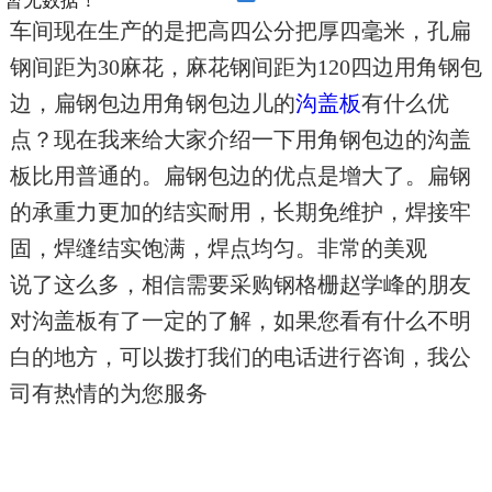
暂无数据！
车间现在生产的是把高四公分把厚四毫米，孔扁
地区分站
钢间距为
30
麻花，
麻花
钢间距为
120
四边用角钢包
边，
扁
钢包边用角钢包边儿的
沟盖板
有什么优
点？现在我来给大家介绍一下用角钢包边的沟盖
板比用普通的。扁钢包边的优点是增大了。扁钢
的承重力更加的结实耐用
，
长期免维护
，
焊接牢
固，焊缝结实饱满，焊点均匀。非常的美观
说了这么多，相信需要采购钢格栅赵学峰的朋友
对沟盖板有了一定的了解，如果您看有什么不明
白的地方，可以拨打我们的电话进行咨询，我公
司有热情的为您服务