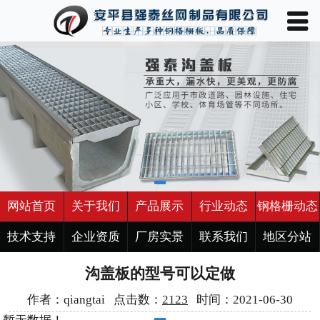
󰀥
网站首页

关于我们
产品展示
行业动态
钢格栅动态
技术支持
网站首页
关于我们
产品展示
行业动态
钢格栅动态
企业资质
技术支持
企业资质
厂房实景
联系我们
地区分站
沟盖板的型号可以定做
厂房实景
作者：qiangtai 点击数：
2123
时间：2021-06-30
联系我们