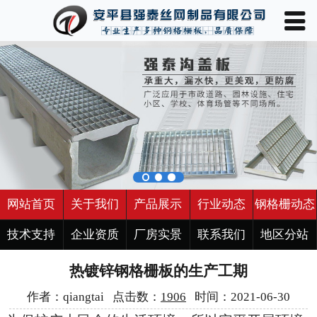
󰀥
网站首页

关于我们
产品展示
行业动态
钢格栅动态
技术支持
网站首页
关于我们
产品展示
行业动态
钢格栅动态
企业资质
技术支持
企业资质
厂房实景
联系我们
地区分站
热镀锌钢格栅板的生产工期
厂房实景
作者：qiangtai 点击数：
1906
时间：2021-06-30
联系我们