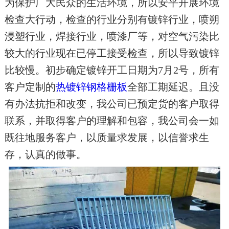
为保护广大民众的
生活环境
，所以安平开展环境
地区分站
检查大行动
，
检查的行业分别有镀锌行业
，
喷朔
浸塑
行业
，
焊接行业
，
喷漆厂
等，
对空气污染比
较大的
行业
现在已停工接受检查，所以导致镀锌
比较慢。初步确定镀锌开工日期为
7
月
2
号
，
所有
客户定制的
热镀锌钢格栅板
全部工期延迟。且没
有办法抗拒和改变
，
我公司已预定货的客户取得
联系，并取得客户的理解和包容，我公司会一如
既往地服务客户
，
以质量求发展，以信誉求生
存，认真的做事
。