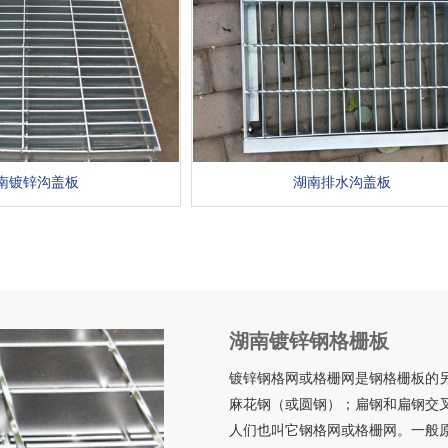
南镀锌沟盖板
湖南排水沟盖板
湖南镀锌钢格栅板
镀锌钢格网或格栅网是钢格栅板的
麻花钢（或圆钢）；扁钢和扁钢交
人们也叫它钢格网或格栅网。一般