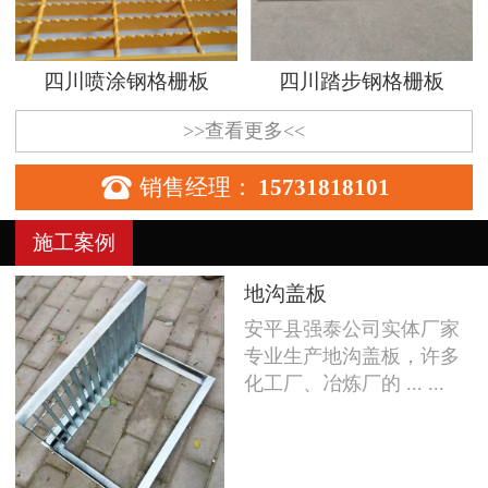
四川喷涂钢格栅板
四川踏步钢格栅板
>>查看更多<<

销售经理：
15731818101
施工案例
地沟盖板
安平县强泰公司实体厂家
专业生产地沟盖板，许多
化工厂、冶炼厂的 ... ...