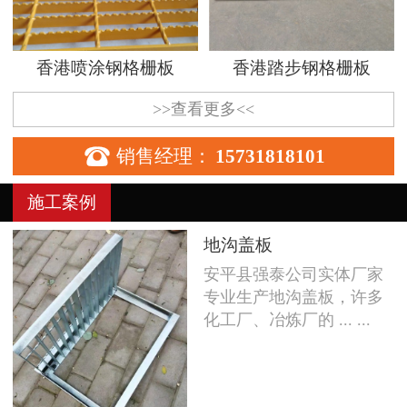
香港喷涂钢格栅板
香港踏步钢格栅板
>>查看更多<<

销售经理：
15731818101
施工案例
地沟盖板
安平县强泰公司实体厂家
专业生产地沟盖板，许多
化工厂、冶炼厂的 ... ...