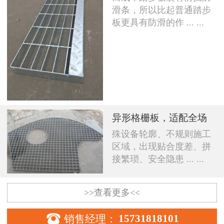
滑条，所以比起普通踏步
板更具有防滑的作 ... ...
异形格栅板，适配全场
殊设备轮廓、不规则施工
区域，出现贴合度差、拼
接繁琐、安全隐患 ... ...
>>查看更多<<

销售经理：
15731818101